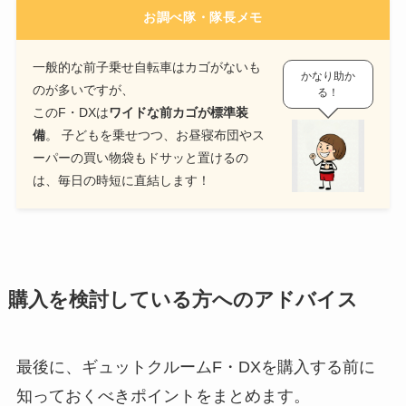
お調べ隊・隊長メモ
一般的な前子乗せ自転車はカゴがないも
かなり助か
のが多いですが、
る！
このF・DXは
ワイドな前カゴが標準装
備
。 子どもを乗せつつ、お昼寝布団やス
ーパーの買い物袋もドサッと置けるの
は、毎日の時短に直結します！
購入を検討している方へのアドバイス
最後に、ギュットクルームF・DXを購入する前に
知っておくべきポイントをまとめます。